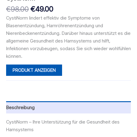
Ursprünglicher
Aktueller
€
98.00
€
49.00
Preis
Preis
CystiNorm lindert effektiv die Symptome von
war:
ist:
Blasenentzündung, Harnröhrenentzündung und
€98.00
€49.00.
Nierenbeckenentzündung. Darüber hinaus unterstützt es die
allgemeine Gesundheit des Harnsystems und hilft,
Infektionen vorzubeugen, sodass Sie sich wieder wohlfühlen
können.
PRODUKT ANZEIGEN
Beschreibung
CystiNorm – Ihre Unterstützung für die Gesundheit des
Harnsystems