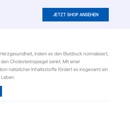
JETZT SHOP ANSEHEN
licher
tueller
eis
 Herzgesundheit, indem es den Blutdruck normalisiert,
:
 den Cholesterinspiegel senkt. Mit einer
9.00.
 natürlicher Inhaltsstoffe fördert es insgesamt ein
s Leben.