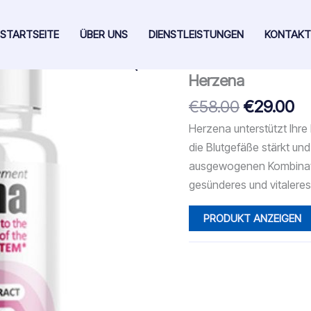
STARTSEITE
ÜBER UNS
DIENSTLEISTUNGEN
KONTAKT
Start
/ Herzena
Herzena
Ursprüng
Ak
€
58.00
€
29.00
Preis
Pr
Herzena unterstützt Ihre
war:
ist
die Blutgefäße stärkt und
€58.00
€2
ausgewogenen Kombination
gesünderes und vitalere
PRODUKT ANZEIGEN