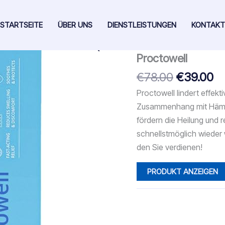
STARTSEITE
ÜBER UNS
DIENSTLEISTUNGEN
KONTAKT
Start
/ Proctowell
Proctowell
Ursprüng
Ak
€
78.00
€
39.00
Preis
Pr
Proctowell lindert effek
war:
ist
Zusammenhang mit Hämorr
€78.00
€3
fördern die Heilung und 
schnellstmöglich wieder
den Sie verdienen!
PRODUKT ANZEIGEN