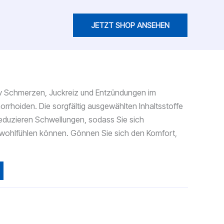
JETZT SHOP ANSEHEN
licher
tueller
eis
tiv Schmerzen, Juckreiz und Entzündungen im
:
hoiden. Die sorgfältig ausgewählten Inhaltsstoffe
9.00.
reduzieren Schwellungen, sodass Sie sich
 wohlfühlen können. Gönnen Sie sich den Komfort,