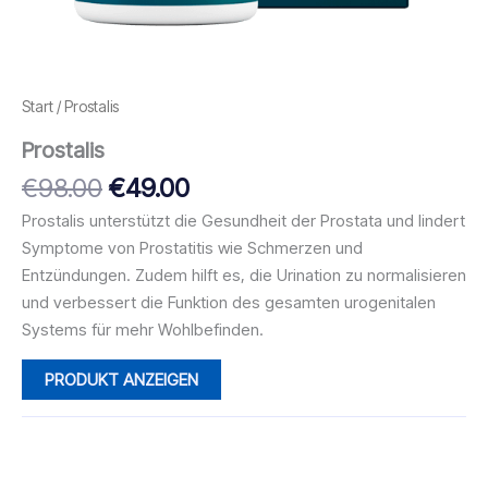
Start
/ Prostalis
Prostalis
Ursprünglicher
Aktueller
€
98.00
€
49.00
Preis
Preis
Prostalis unterstützt die Gesundheit der Prostata und lindert
war:
ist:
Symptome von Prostatitis wie Schmerzen und
€98.00
€49.00.
Entzündungen. Zudem hilft es, die Urination zu normalisieren
und verbessert die Funktion des gesamten urogenitalen
Systems für mehr Wohlbefinden.
PRODUKT ANZEIGEN