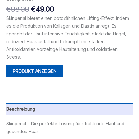
Ursprünglicher
Aktueller
€
98.00
€
49.00
Preis
Preis
Skinperial bietet einen botoxähnlichen Lifting-Effekt, indem
war:
ist:
es die Produktion von Kollagen und Elastin anregt. Es
€98.00
€49.00.
spendet der Haut intensive Feuchtigkeit, stärkt die Nägel,
reduziert Haarausfall und bekämpft mit starken
Antioxidantien vorzeitige Hautalterung und oxidativen
Stress.
PRODUKT ANZEIGEN
Beschreibung
Skinperial – Die perfekte Lösung für strahlende Haut und
gesundes Haar