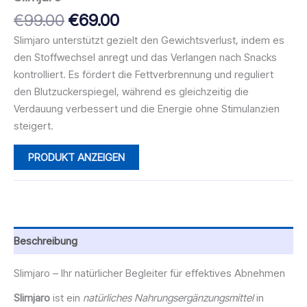
Ursprünglicher
Aktueller
€
99.00
€
69.00
Preis
Preis
Slimjaro unterstützt gezielt den Gewichtsverlust, indem es
war:
ist:
den Stoffwechsel anregt und das Verlangen nach Snacks
€99.00
€69.00.
kontrolliert. Es fördert die Fettverbrennung und reguliert
den Blutzuckerspiegel, während es gleichzeitig die
Verdauung verbessert und die Energie ohne Stimulanzien
steigert.
PRODUKT ANZEIGEN
Beschreibung
Slimjaro – Ihr natürlicher Begleiter für effektives Abnehmen
Slimjaro
ist ein
natürliches Nahrungsergänzungsmittel
in