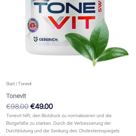
Start
/ Tonevit
Tonevit
Ursprünglicher
Aktueller
€
98.00
€
49.00
Preis
Preis
Tonevit hilft, den Blutdruck zu normalisieren und die
war:
ist:
Blutgefäße zu stärken. Durch die Verbesserung der
€98.00
€49.00.
Durchblutung und die Senkung des Cholesterinspiegels