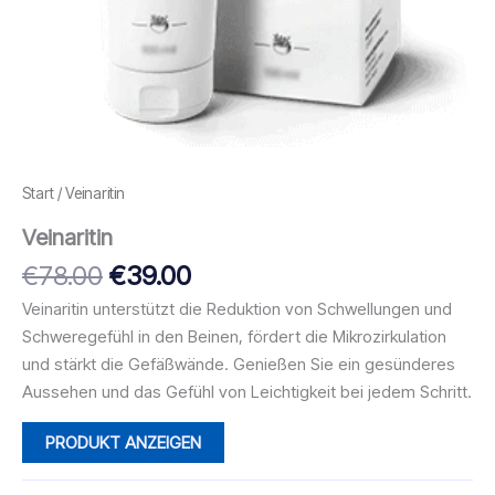
Start
/ Veinaritin
Veinaritin
Ursprünglicher
Aktueller
€
78.00
€
39.00
Preis
Preis
Veinaritin unterstützt die Reduktion von Schwellungen und
war:
ist:
Schweregefühl in den Beinen, fördert die Mikrozirkulation
€78.00
€39.00.
und stärkt die Gefäßwände. Genießen Sie ein gesünderes
Aussehen und das Gefühl von Leichtigkeit bei jedem Schritt.
PRODUKT ANZEIGEN